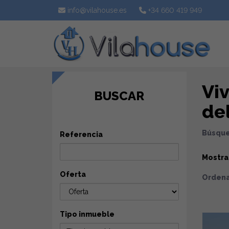
info@vilahouse.es
+34 660 419 949
Vi
BUSCAR
del
Búsque
Referencia
Mostr
Oferta
Ordena
Tipo inmueble