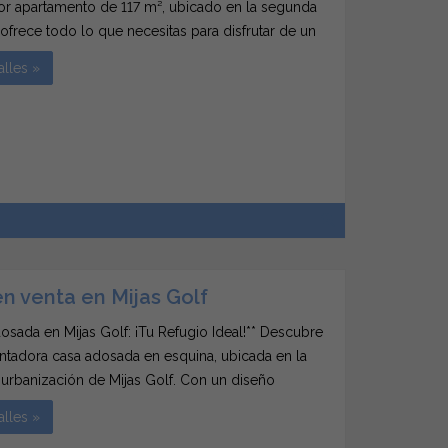
r apartamento de 117 m², ubicado en la segunda
e ofrece todo lo que necesitas para disfrutar de un
 vida relajado y cómodo. Con 3 amplios
alles »
os, todos con armarios empotrados, y 2 baños,...
n venta en Mijas Golf
osada en Mijas Golf: ¡Tu Refugio Ideal!** Descubre
ntadora casa adosada en esquina, ubicada en la
 urbanización de Mijas Golf. Con un diseño
y funcional, esta propiedad de 86 m² construidos
alles »
espacio perfecto para disfrutar de la...