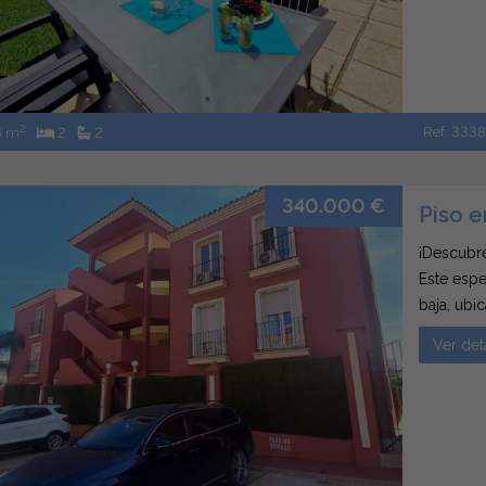
2
Ref. 333
6 m
2
2
340.000 €
Piso e
¡Descubre
Este espe
baja, ubi
Eagle Gol
Ver det
esperando