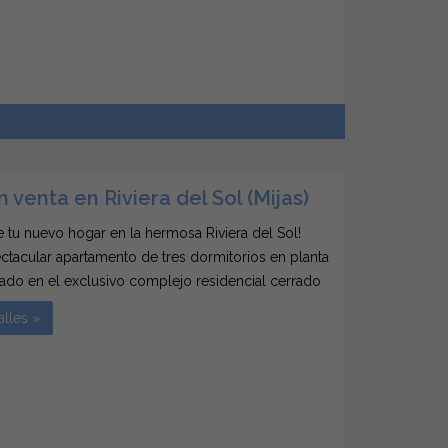
8
n venta en Riviera del Sol (Mijas)
 tu nuevo hogar en la hermosa Riviera del Sol!
ctacular apartamento de tres dormitorios en planta
cado en el exclusivo complejo residencial cerrado
f Riviera, es la oportunidad que estabas
alles »
. Con un diseño espacioso y funcional, cuenta...