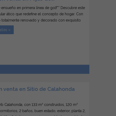
e ensueño en primera línea de golf** Descubre este
lar ático que redefine el concepto de hogar. Con
 totalmente renovado y decorado con exquisito
te espacio cuenta con dos amplias habitaciones y
alles »
 completos, perfectos para disfrutar...
n venta en Sitio de Calahonda
rb Calahonda, con 133 m² construidos, 120 m²
dormitorios, 2 baños, buen estado, exterior, planta 2,