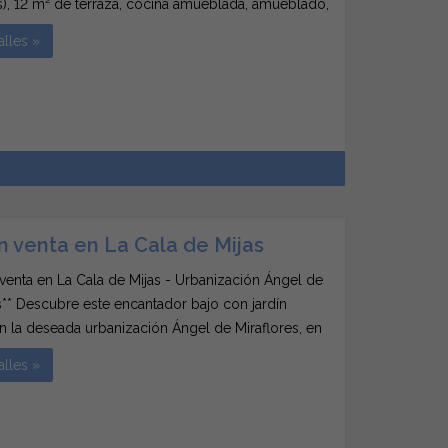
(s), 12 m² de terraza, cocina amueblada, amueblado,
des, piscina comunitaria, aire acondicionado
alles »
r. Espectacular piso de 133 m² con...
n venta en La Cala de Mijas
 venta en La Cala de Mijas - Urbanización Ángel de
s** Descubre este encantador bajo con jardín
n la deseada urbanización Ángel de Miraflores, en
e Mijas. Con una superficie de 83 m², este hogar
alles »
 amplio salón-comedor que se conecta...