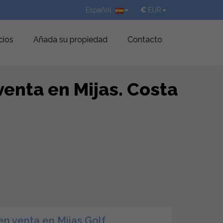
Español
€
EUR
cios
Añada su propiedad
Contacto
enta en Mijas. Costa
en venta en Mijas Golf