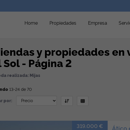
Home
Propiedades
Empresa
Servi
viendas y propiedades en v
 Sol - Página 2
da realizada: Mijas
ando
13-24 de 70
r por:
319.000 €
Ático 