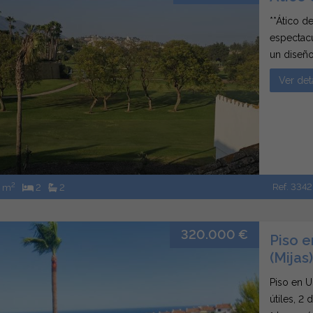
**Ático d
espectacu
un diseño
gusto, es
Ver det
dos baños
2
Ref. 3342
2 m
2
2
320.000 €
Piso e
(Mijas)
Piso en U
útiles, 2 