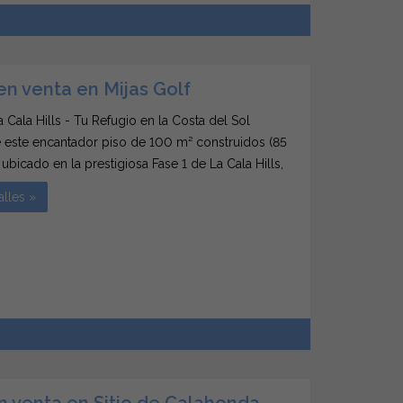
en venta en Mijas Golf
a Cala Hills - Tu Refugio en la Costa del Sol
este encantador piso de 100 m² construidos (85
 ubicado en la prestigiosa Fase 1 de La Cala Hills,
residencial consolidada y tranquila. Este inmueble
alles »
a mano en buen estado, construido...