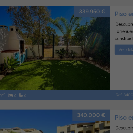
339.950 €
Piso e
¡Descubre
Torrenuev
construid
dormitori
Ver det
comodida
acceso...
2
Ref. 340
 m
2
2
340.000 €
Piso e
¡Descubre