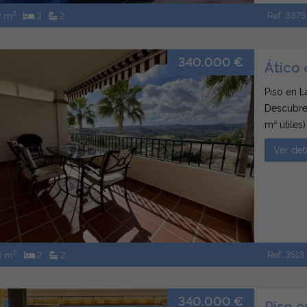
2
Ref. 3375
2 m
3
2
340.000 €
Ático 
Piso en L
Descubre 
m² útiles)
una zona 
Ver det
de segund
2
Ref. 3513
0 m
2
2
340.000 €