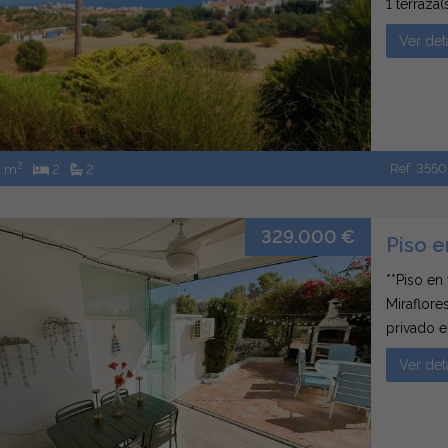
1 terraza
zonas ver
Ver det
frío/calo
2
Ref. 3550
3 m
2
2
329.000 €
Piso e
**Piso en
Miraflore
privado e
La Cala d
Ver det
ofrece un