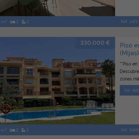
2
Ref. 3476
7 m
2
2
330.000 €
Piso e
(Mijas)
**Piso en
Descubre 
zonas más
Con 137 m
Ver det
y luminos
2
Ref. 3498
7 m
2
2