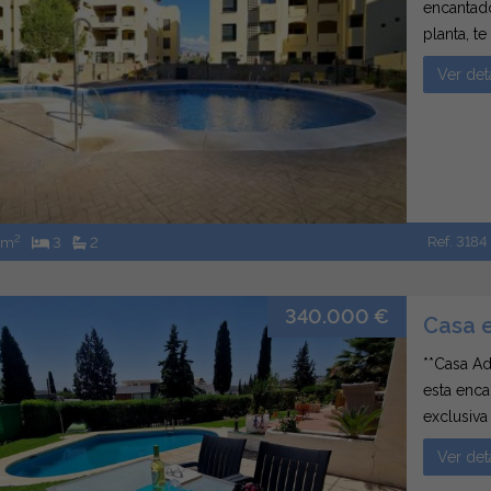
encantado
planta, t
estilo de
Ver det
dormitori
2
Ref. 3184
 m
3
2
340.000 €
Casa e
**Casa Ad
esta enca
exclusiva
acogedor 
Ver det
ofrece un 