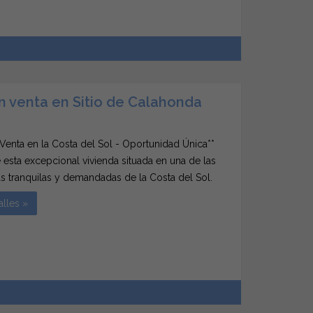
n venta en Sitio de Calahonda
 Venta en la Costa del Sol - Oportunidad Única**
esta excepcional vivienda situada en una de las
 tranquilas y demandadas de la Costa del Sol.
² construidos y 116 m² útiles, este piso espacioso
alles »
o ofrece un gran potencial tanto como...