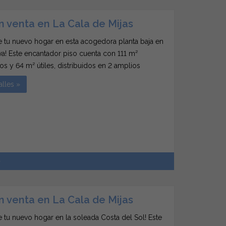
n venta en La Cala de Mijas
 tu nuevo hogar en esta acogedora planta baja en
a! Este encantador piso cuenta con 111 m²
os y 64 m² útiles, distribuidos en 2 amplios
os y 2 baños, perfectos para disfrutar de la
alles »
d y el espacio. El amplio salón-comedor ofrece
0
n venta en La Cala de Mijas
 tu nuevo hogar en la soleada Costa del Sol! Este