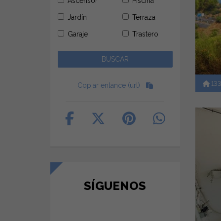
Ascensor
Piscina
Jardín
Terraza
Garaje
Trastero
13
Copiar enlance (url)
SÍGUENOS