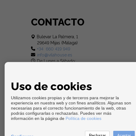
CONTACTO
Bulevar La Palmera, 1
29649 Mijas (Málaga)
+34 660 419 949
info@vilahouse.es
De Lunes a Sábado:
10:00 - 14:00 y 17:00 - 20:00
Uso de cookies
Utilizamos cookies propias y de terceros para mejorar la
experiencia en nuestra web y con fines analíticos. Algunas son
necesarias para el correcto funcionamiento de la web, otras
podrás configurarlas o rechazarlas. Puedes ver más
Copyright © 2026. Todos los derechos reservados.
información en la página de
Política de cookies
Aviso legal
|
Política de privacidad
|
Política de Cookies
Desarrollado por
Inmoenter