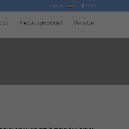
Español
€
EUR
cios
Añada su propiedad
Contacto