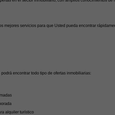
rtas en el sector inmobiliario, con amplios conocimientos de n
os mejores servicios para que Usted pueda encontrar rápidamen
podrá encontrar todo tipo de ofertas inmobiliarias:
ormadas
mporada
a alquiler turístico