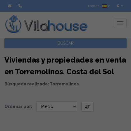
Español
€
Toggl
BUSCAR
Viviendas y propiedades en venta
en Torremolinos. Costa del Sol
Búsqueda realizada: Torremolinos
Ordenar por: