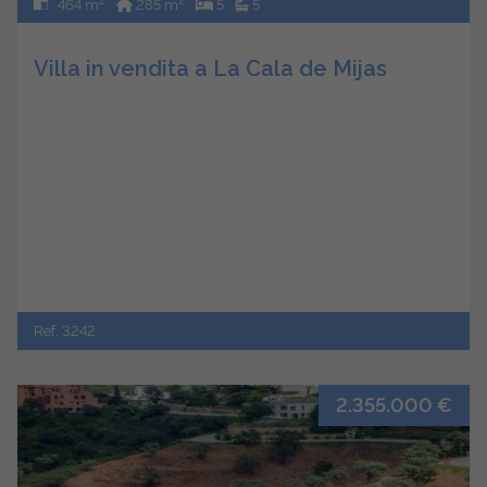
2
2
464 m
285 m
5
5
Villa in vendita a La Cala de Mijas
Ref. 3242
2.355.000 €