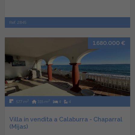
Ref. 2845
1.680.000 €
2
2
577 m
315 m
4
4
Villa in vendita a Calaburra - Chaparral
(Mijas)