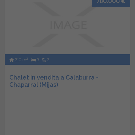
780.000 €
2
210 m
3
3
Chalet in vendita a Calaburra -
Chaparral (Mijas)