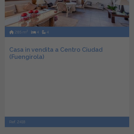
2
285 m
4
4
Casa in vendita a Centro Ciudad
(Fuengirola)
Ref. 2418