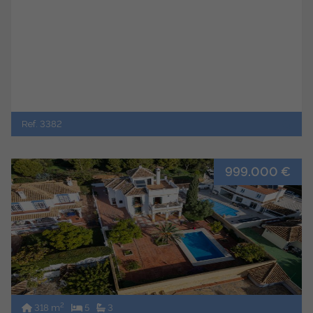
Ref. 3382
999.000 €
2
318 m
5
3