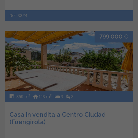
Ref. 3324
799.000 €
2
2
359 m
148 m
3
2
Casa in vendita a Centro Ciudad
(Fuengirola)