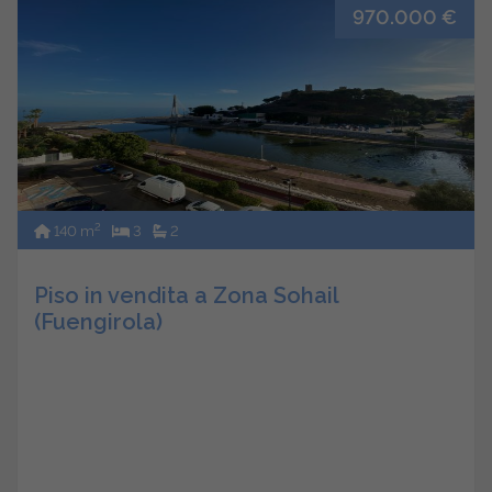
970.000 €
2
140 m
3
2
Piso in vendita a Zona Sohail
(Fuengirola)