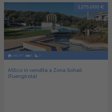
1.275.000 €
2
345 m
4
3
Attico in vendita a Zona Sohail
(Fuengirola)