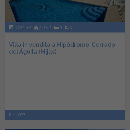
2
2
1.059 m
241 m
3
3
Villa in vendita a Hipódromo-Cerrado
del Águila (Mijas)
Ref. 3377