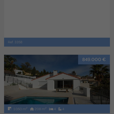
Ref. 3358
849.000 €
2
2
1.050 m
208 m
4
4