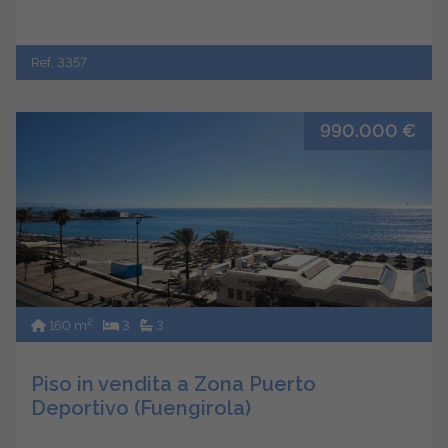
Ref. 3357
990.000 €
2
160 m
3
3
Piso in vendita a Zona Puerto
Deportivo (Fuengirola)