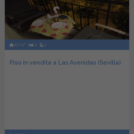
2
67 m
3
1
Piso in vendita a Las Avenidas (Sevilla)