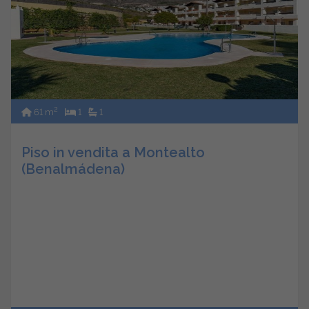
2
61 m
1
1
Piso in vendita a Montealto
(Benalmádena)