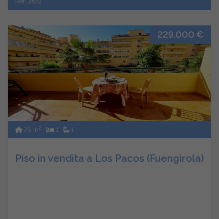
Ref. 3551
229.000 €
2
75 m
1
1
Piso in vendita a Los Pacos (Fuengirola)