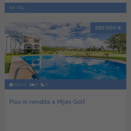
Ref. 3512
289.500 €
2
133 m
2
2
Piso in vendita a Mijas Golf