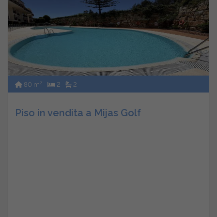
2
80 m
2
2
Piso in vendita a Mijas Golf