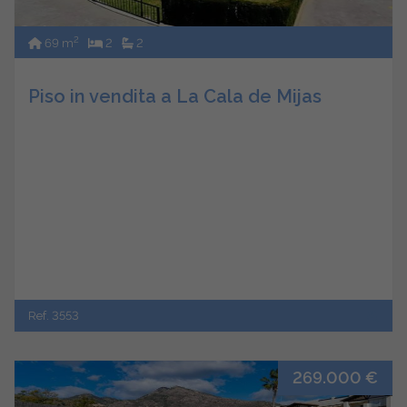
2
69 m
2
2
Piso in vendita a La Cala de Mijas
Ref. 3553
269.000 €