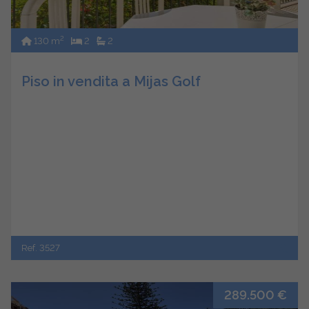
2
130 m
2
2
Piso in vendita a Mijas Golf
Ref. 3527
289.500 €