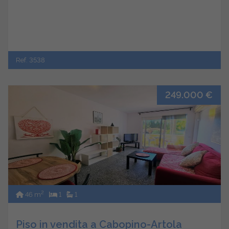
Ref. 3538
249.000 €
2
46 m
1
1
Piso in vendita a Cabopino-Artola