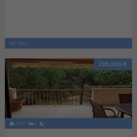
Ref. 3524
295.000 €
2
71 m
2
1