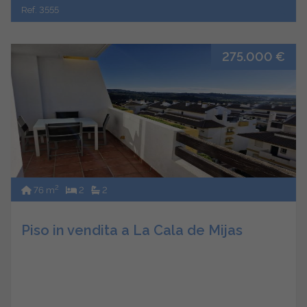
Ref. 3555
275.000 €
2
76 m
2
2
Piso in vendita a La Cala de Mijas