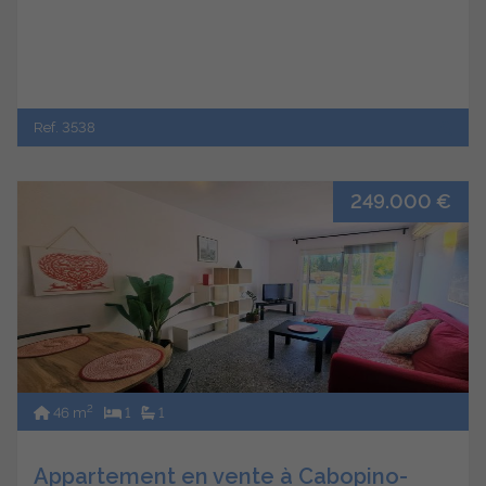
Ref. 3538
249.000 €
2
46 m
1
1
Appartement en vente à Cabopino-