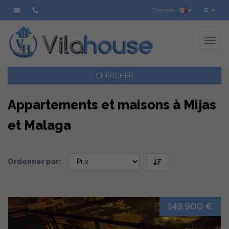
Français
€
Toggl
CHERCHER
Appartements et maisons à Mijas
et Malaga
Ordonner par:
149.900 €