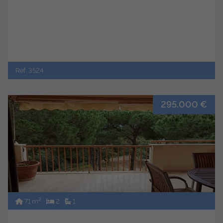
Ref. 3524
295.000 €
2
71 m
2
1