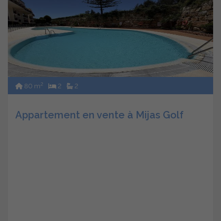
2
80 m
2
2
Appartement en vente à Mijas Golf