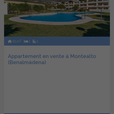
2
61 m
1
1
Appartement en vente à Montealto
(Benalmádena)