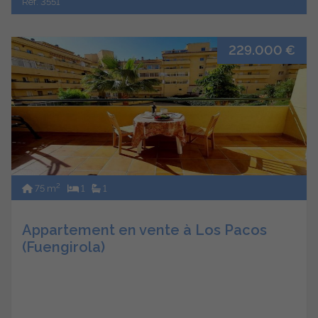
Ref. 3551
229.000 €
2
75 m
1
1
Appartement en vente à Los Pacos
(Fuengirola)