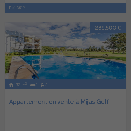
Ref. 3512
289.500 €
2
133 m
2
2
Appartement en vente à Mijas Golf