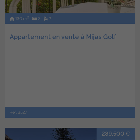
2
130 m
2
2
Appartement en vente à Mijas Golf
Ref. 3527
289.500 €