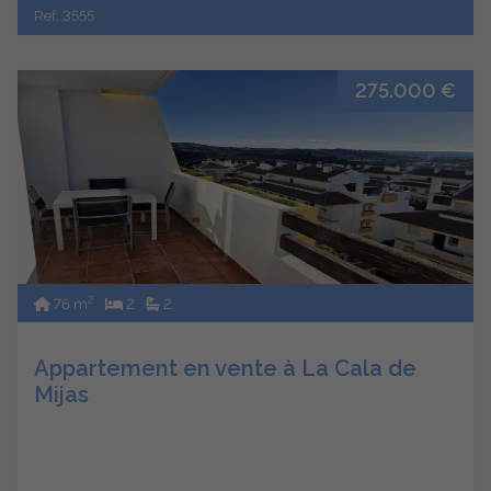
Ref. 3555
275.000 €
2
76 m
2
2
Appartement en vente à La Cala de
Mijas