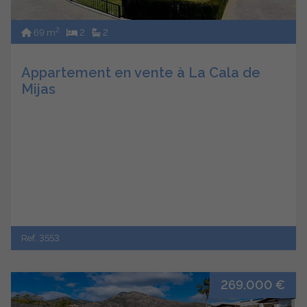
2
69 m
2
2
Appartement en vente à La Cala de
Mijas
Ref. 3553
269.000 €