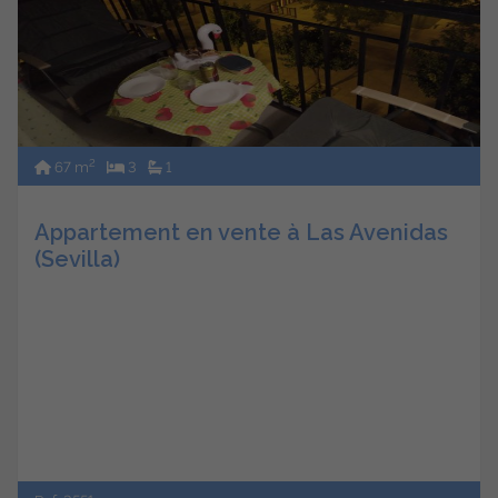
2
67 m
3
1
Appartement en vente à Las Avenidas
(Sevilla)