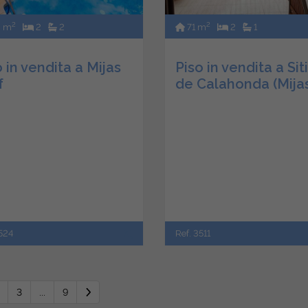
2
2
3 m
2
2
71 m
2
1
 in vendita a Mijas
Piso in vendita a Sit
f
de Calahonda (Mija
524
Ref. 3511
3
...
9