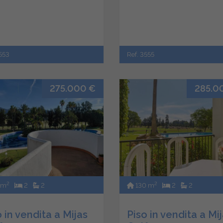
553
Ref. 3555
275.000 €
285.0
2
2
 m
2
2
130 m
2
2
 in vendita a Mijas
Piso in vendita a Mi