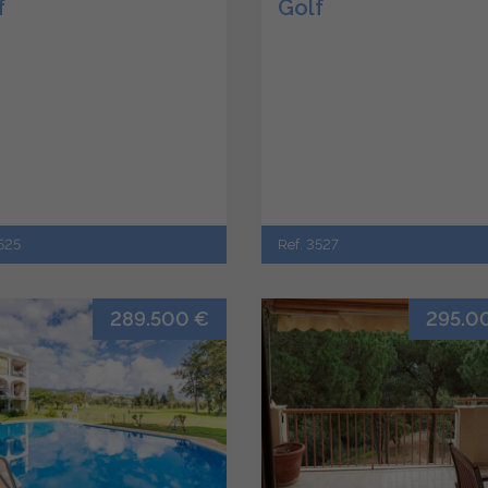
f
Golf
525
Ref. 3527
289.500 €
295.0