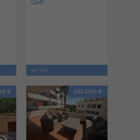
Golf
Ref. 3512
00 €
295.000 €