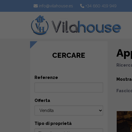
info@vilahouse.es
+34 660 419 949
Ap
CERCARE
Ricerca
Referenze
Mostr
Fascico
Offerta
Tipo di proprietà