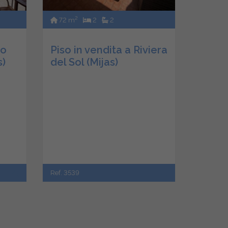
2
72 m
2
2
io
Piso in vendita a Riviera
s)
del Sol (Mijas)
Ref. 3539