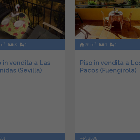
2
2
 m
3
1
75 m
1
1
o in vendita a Las
Piso in vendita a Lo
nidas (Sevilla)
Pacos (Fuengirola)
551
Ref. 3538