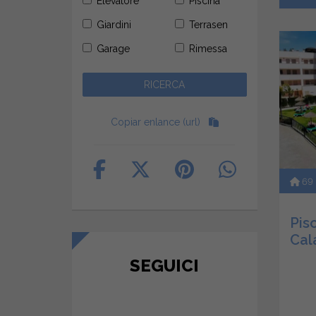
Elevatore
Piscina
Giardini
Terrasen
Garage
Rimessa
Copiar enlance (url)
69
Pis
Cal
SEGUICI