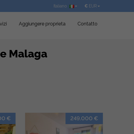
Italiano
€
EUR
vizi
Aggiungere proprieta
Contatto
 e Malaga
00 €
249.000 €