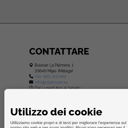
CONTATTARE
Bulevar La Palmera, 1
29649 Mijas (Málaga)
+34 660 419 949
info@vilahouse.es
Dal Lunedi fino al Sabato:
10:00 - 14:00 e 17:00 - 20:00
Utilizzo dei cookie
Utilizziamo cookie propri e di terzi per migliorare l'esperienza sul
nostro sito web e per scopi analitici. Alcuni sono necessari per il