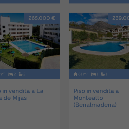
265.000 €
269.0
2
2
 m
2
2
61 m
1
1
o in vendita a La
Piso in vendita a
a de Mijas
Montealto
(Benalmádena)