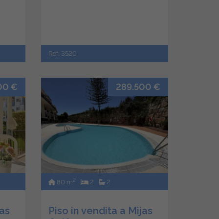
Ref. 3520
00 €
289.500 €
2
80 m
2
2
jas
Piso in vendita a Mijas