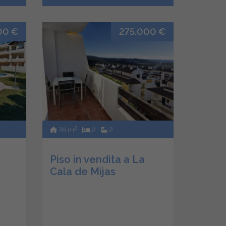
00 €
275.000 €
2
76 m
2
2
Piso in vendita a La
Cala de Mijas