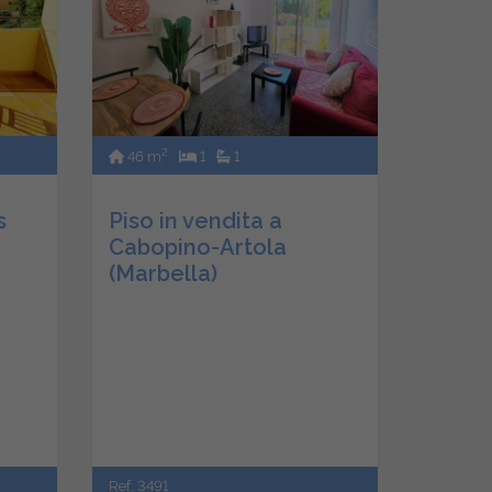
2
46 m
1
1
s
Piso in vendita a
Cabopino-Artola
(Marbella)
Ref. 3491