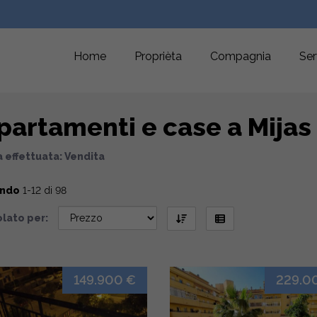
Home
Proprièta
Compagnia
Ser
partamenti e case a Mijas
 effettuata: Vendita
ando
1-12 di 98
lato per:
149.900 €
229.0