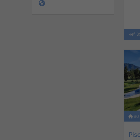
Ref. 3
90
Piso