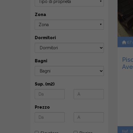
Tipo di proprietà
▼
Zona
Zona
▼
Dormitori
67
Pis
Bagni
Ave
Sup. (m2)
Prezzo
Ref. 3