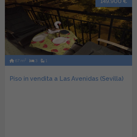
149.900 €
2
67 m
3
1
Piso in vendita a Las Avenidas (Sevilla)