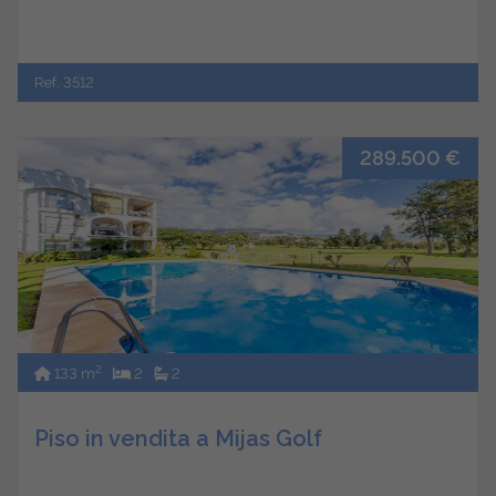
Ref. 3512
289.500 €
2
133 m
2
2
Piso in vendita a Mijas Golf