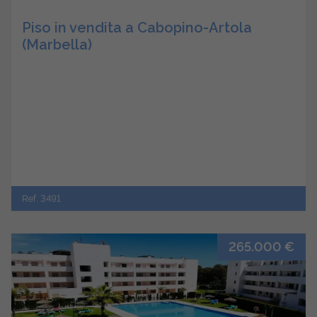
Piso in vendita a Cabopino-Artola
(Marbella)
Ref. 3491
265.000 €