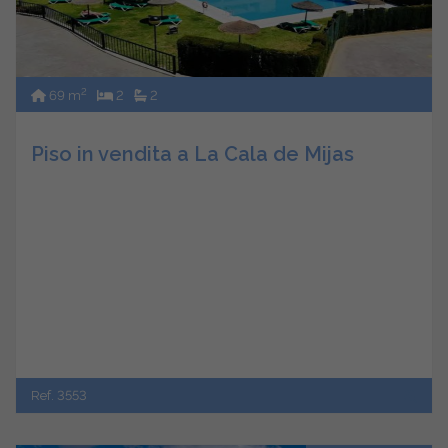
2
69 m
2
2
Piso in vendita a La Cala de Mijas
Ref. 3553