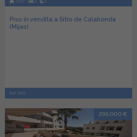
2
71 m
2
1
Piso in vendita a Sitio de Calahonda
(Mijas)
Ref. 3511
295.000 €