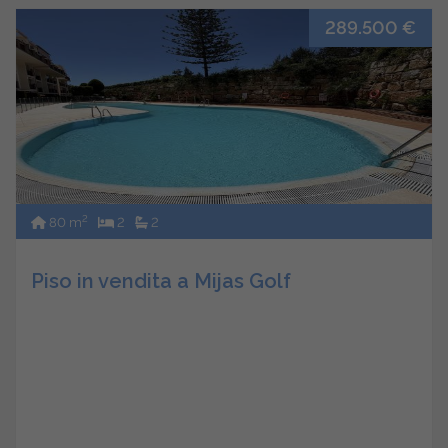
289.500 €
2
80 m
2
2
Piso in vendita a Mijas Golf