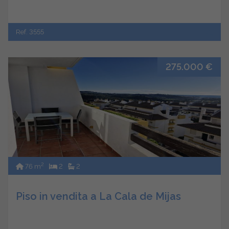
Ref. 3555
275.000 €
2
76 m
2
2
Piso in vendita a La Cala de Mijas