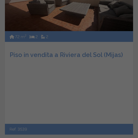
2
72 m
2
2
Piso in vendita a Riviera del Sol (Mijas)
Ref. 3539