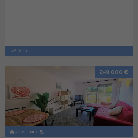
Ref. 3538
249.000 €
2
46 m
1
1