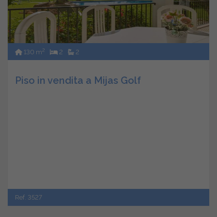
2
130 m
2
2
Piso in vendita a Mijas Golf
Ref. 3527