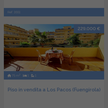
Ref. 3551
229.000 €
2
75 m
1
1
Piso in vendita a Los Pacos (Fuengirola)