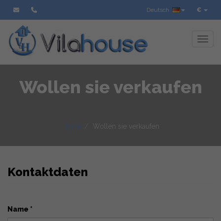
Deutsch
€
Toggl
Wollen sie verkaufen
Home
Wollen sie verkaufen
Kontaktdaten
Name *