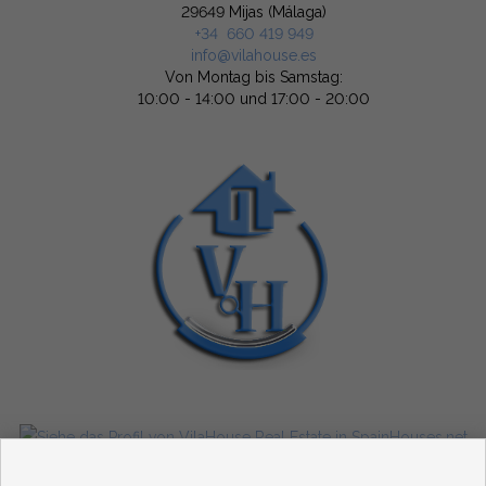
29649 Mijas (Málaga)
+34 660 419 949
info@vilahouse.es
Von Montag bis Samstag:
10:00 - 14:00 und 17:00 - 20:00
Wohnungen und häuser zum verkauf in Mijas