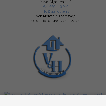
29649 Mijas (Málaga)
+34 660 419 949
info@vilahouse.es
Von Montag bis Samstag:
10:00 - 14:00 und 17:00 - 20:00
Wohnungen und häuser zum verkauf in Mijas