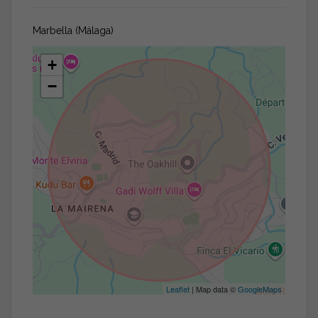
Marbella (Málaga)
+
−
Leaflet
| Map data ©
GoogleMaps