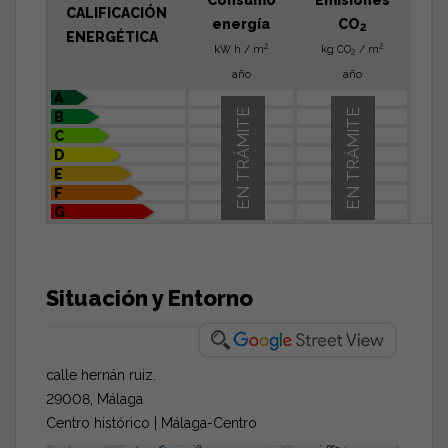
CALIFICACIÓN
energía
CO
2
ENERGÉTICA
2
2
kW h / m
kg CO
/ m
2
año
año
A
EN TRÁMITE
EN TRÁMITE
B
C
D
E
F
G
Situación y Entorno
calle hernán ruiz.
29008, Málaga
Centro histórico | Málaga-Centro