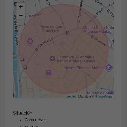
+
−
Leaflet
| Map data ©
GoogleMaps
Situación
Zona urbana
Exterior