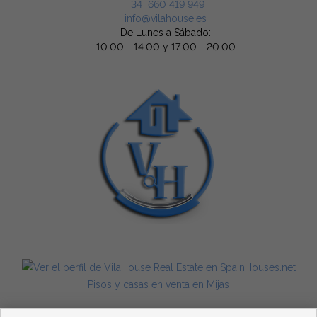
+34 660 419 949
info@vilahouse.es
De Lunes a Sábado:
10:00 - 14:00 y 17:00 - 20:00
Pisos y casas en venta en Mijas