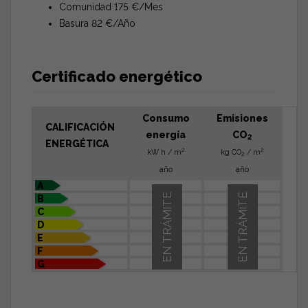
Comunidad 175 €/Mes
Basura 82 €/Año
Certificado energético
Consumo
Emisiones
CALIFICACIÓN
energía
CO
2
ENERGÉTICA
2
2
kW h / m
kg CO
/ m
2
año
año
A
EN TRÁMITE
EN TRÁMITE
B
C
D
E
F
G