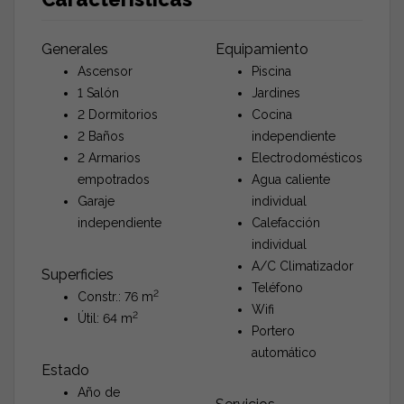
Generales
Equipamiento
Ascensor
Piscina
1 Salón
Jardines
2 Dormitorios
Cocina
2 Baños
independiente
2 Armarios
Electrodomésticos
empotrados
Agua caliente
Garaje
individual
independiente
Calefacción
individual
A/C Climatizador
Superficies
Teléfono
2
Constr.: 76 m
Wifi
2
Útil: 64 m
Portero
automático
Estado
Año de