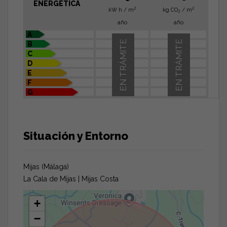
ENERGÉTICA
2
2
kW h / m
kg CO
/ m
2
año
año
A
EN TRÁMITE
EN TRÁMITE
B
C
D
E
F
G
Situación y Entorno
Mijas (Málaga)
La Cala de Mijas | Mijas Costa
+
−