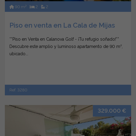
2
90 m
2
2
Piso en venta en La Cala de Mijas
**Piso en Venta en Calanova Golf - ¡Tu refugio soñado!**
Descubre este amplio y luminoso apartamento de 90 m²,
ubicado...
Ref. 3280
329.000 €