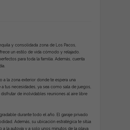
nquila y consolidada zona de Los Pacos,
rece un estilo de vida cómodo y relajado.
erfectos para toda la familia. Además, cuenta
ía.
 a la zona exterior donde te espera una
e a tus necesidades, ya sea como sala de juegos,
isfrutar de inolvidables reuniones al aire libre
gradable durante todo el año. El garaje privado
idad. Además, su ubicación estratégica te sitúa
 a la autovía y a solo unos minutos de la playa