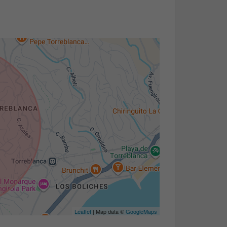
Leaflet
| Map data ©
GoogleMaps