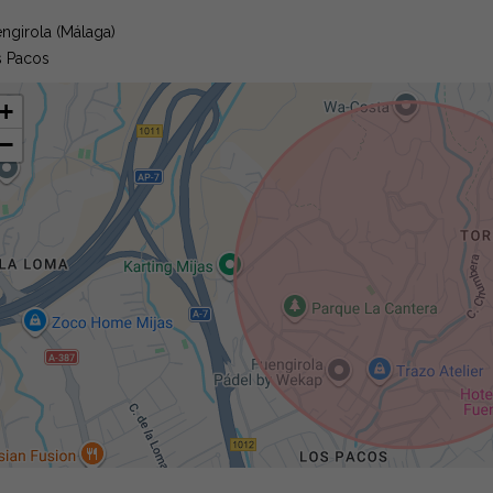
ngirola (Málaga)
 Pacos
+
−