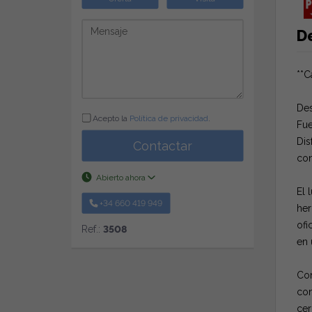
D
**C
Des
Acepto la
Política de privacidad
.
Fue
Dis
Contactar
con
Abierto ahora
El 
+34 660 419 949
her
ofi
Ref.:
3508
en 
Con
con
cer