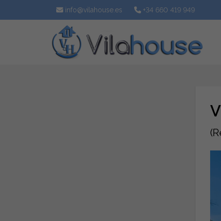
info@vilahouse.es
+34 660 419 949
V
(R