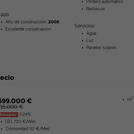
Portero automático
Barbacoa
tado
Año de construcción:
2005
Servicios
Excelente conservación
Agua
Luz
Paneles solares
recio
2
699.000 €
m
715.000 €
2,24%
Rebajado
I.B.I. 720 €/Año
Comunidad 30 €/Mes