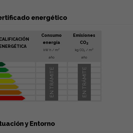
ertificado energético
Consumo
Emisiones
CALIFICACIÓN
energía
CO
2
ENERGÉTICA
2
2
kW h / m
kg CO
/ m
2
año
año
EN TRÁMITE
EN TRÁMITE
tuación y Entorno