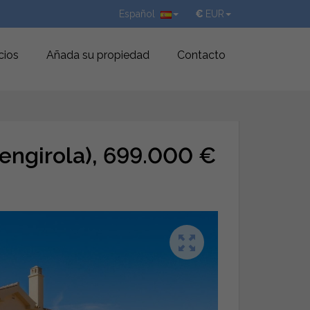
Español
€
EUR
cios
Añada su propiedad
Contacto
uengirola), 699.000 €