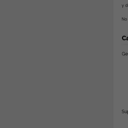
y d
No 
Ca
Ge
Sup