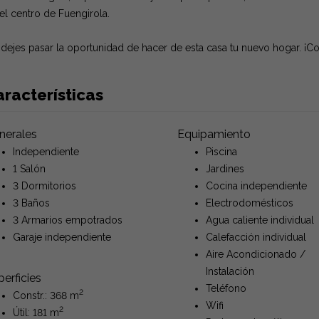
el centro de Fuengirola.
dejes pasar la oportunidad de hacer de esta casa tu nuevo hogar. ¡Con
racterísticas
nerales
Equipamiento
Independiente
Piscina
1 Salón
Jardines
3 Dormitorios
Cocina independiente
3 Baños
Electrodomésticos
3 Armarios empotrados
Agua caliente individual
Garaje independiente
Calefacción individual
Aire Acondicionado /
Instalación
erficies
Teléfono
2
Constr.: 368 m
Wifi
2
Útil: 181 m