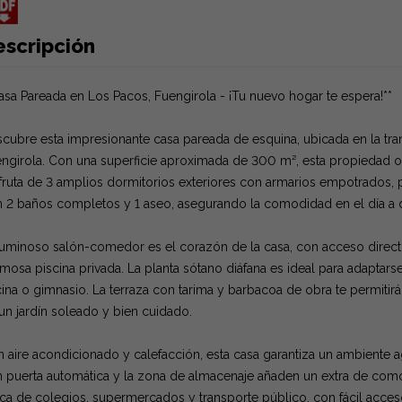
escripción
asa Pareada en Los Pacos, Fuengirola - ¡Tu nuevo hogar te espera!**
cubre esta impresionante casa pareada de esquina, ubicada en la tra
ngirola. Con una superficie aproximada de 300 m², esta propiedad of
fruta de 3 amplios dormitorios exteriores con armarios empotrados, p
 2 baños completos y 1 aseo, asegurando la comodidad en el día a d
luminoso salón-comedor es el corazón de la casa, con acceso directo
mosa piscina privada. La planta sótano diáfana es ideal para adaptars
cina o gimnasio. La terraza con tarima y barbacoa de obra te permitirá d
un jardín soleado y bien cuidado.
 aire acondicionado y calefacción, esta casa garantiza un ambiente a
 puerta automática y la zona de almacenaje añaden un extra de comod
ca de colegios, supermercados y transporte público, con fácil acceso