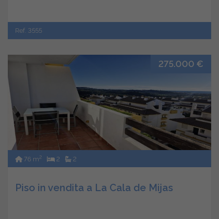
Ref. 3555
275.000 €
2
76 m
2
2
Piso in vendita a La Cala de Mijas