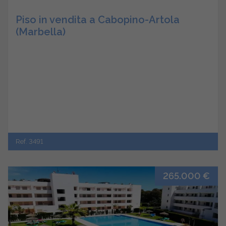
Piso in vendita a Cabopino-Artola
(Marbella)
Ref. 3491
265.000 €