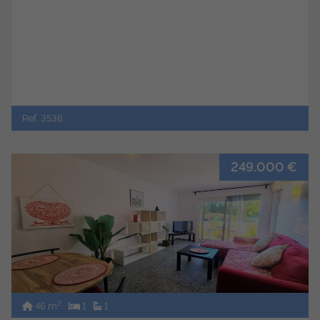
Ref. 3538
249.000 €
2
46 m
1
1