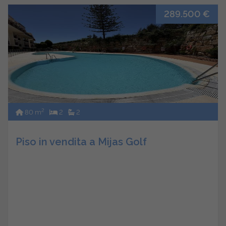
289.500 €
2
80 m
2
2
Piso in vendita a Mijas Golf