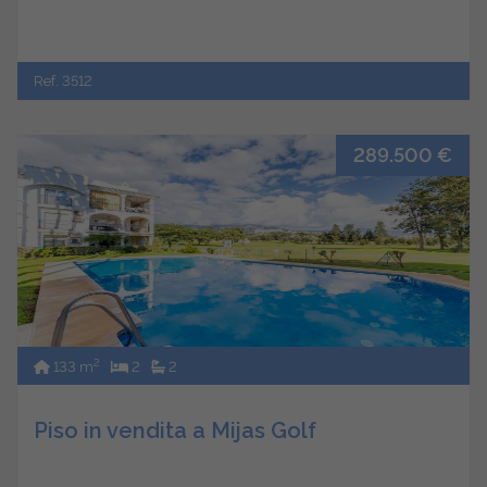
Ref. 3512
289.500 €
2
133 m
2
2
Piso in vendita a Mijas Golf