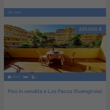
Ref. 3551
229.000 €
2
75 m
1
1
Piso in vendita a Los Pacos (Fuengirola)