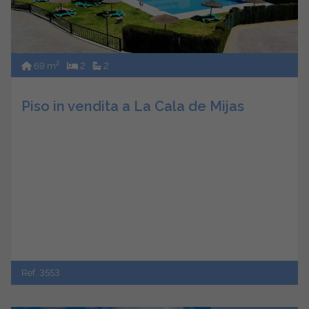
2
69 m
2
2
Piso in vendita a La Cala de Mijas
Ref. 3553