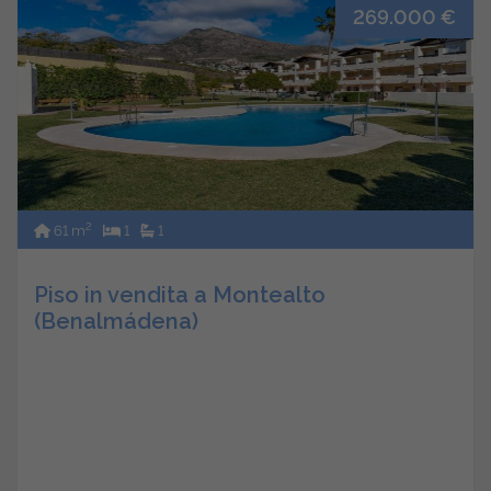
269.000 €
2
61 m
1
1
Piso in vendita a Montealto
(Benalmádena)