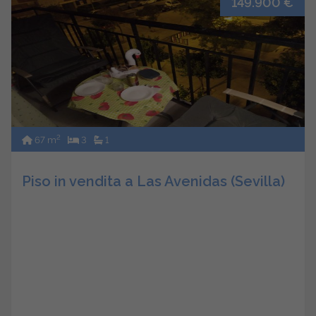
149.900 €
2
67 m
3
1
Piso in vendita a Las Avenidas (Sevilla)