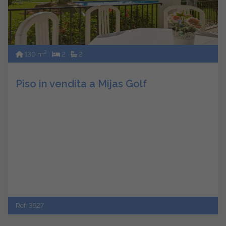
2
130 m
2
2
Piso in vendita a Mijas Golf
Ref. 3527