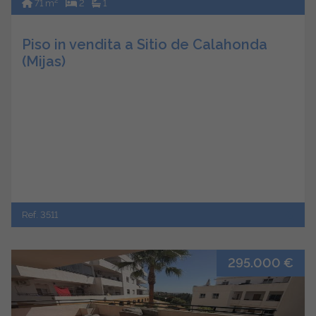
2
71 m
2
1
Piso in vendita a Sitio de Calahonda
(Mijas)
Ref. 3511
295.000 €