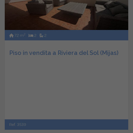
2
72 m
2
2
Piso in vendita a Riviera del Sol (Mijas)
Ref. 3539