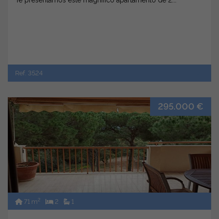
Te presentamos este magnífico apartamento de 2...
Ref. 3524
295.000 €
2
71 m
2
1