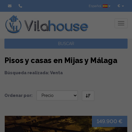
Español
€
Toggl
BUSCAR
Pisos y casas en Mijas y Málaga
Búsqueda realizada: Venta
Ordenar por:
149.900 €