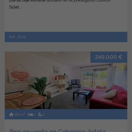
planta baja elevada ubicado en el prestigioso Edificio
Soler...
Ref. 3538
249.000 €
2
46 m
1
1
Piso en venta en Cabopino-Artola