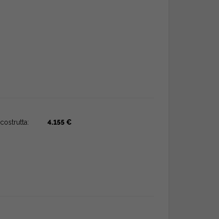
costrutta:
4.155 €