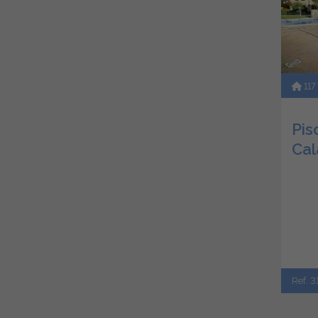
117
Pis
Cal
Ref. 3