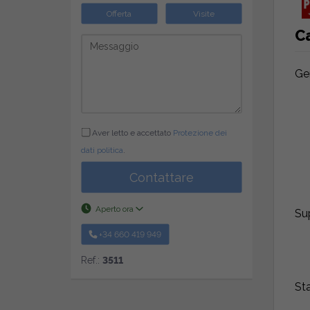
Offerta
Visite
Ca
Ge
Aver letto e accettato
Protezione dei
dati politica
.
Contattare
Aperto ora
Sup
+34 660 419 949
Ref.:
3511
St