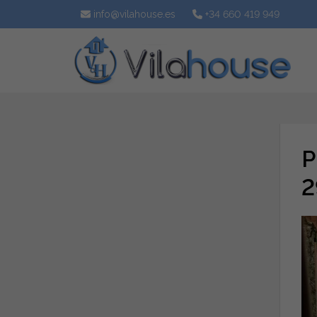
info@vilahouse.es
+34 660 419 949
P
2