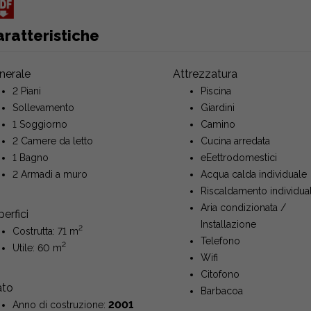
ratteristiche
nerale
Attrezzatura
2 Piani
Piscina
Sollevamento
Giardini
1 Soggiorno
Camino
2 Camere da letto
Cucina arredata
1 Bagno
eEettrodomestici
2 Armadi a muro
Acqua calda individuale
Riscaldamento individua
Aria condizionata /
erfici
Installazione
2
Costrutta: 71 m
Telefono
2
Utile: 60 m
Wifi
Citofono
ato
Barbacoa
Anno di costruzione:
2001