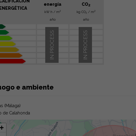
CALIFICACIÓN
energía
CO
2
ENERGÉTICA
2
2
kW h / m
kg CO
/ m
2
año
año
IN PROCESS
IN PROCESS
uogo e ambiente
as (Málaga)
io de Calahonda
+