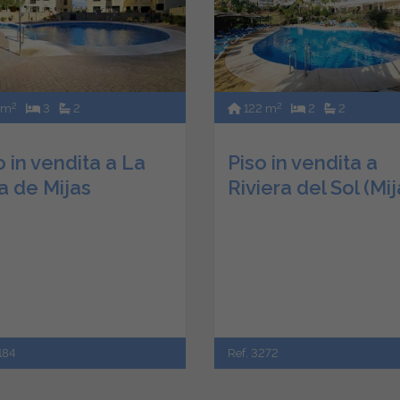
2
2
 m
3
2
122 m
2
2
o in vendita a La
Piso in vendita a
a de Mijas
Riviera del Sol (Mij
184
Ref. 3272