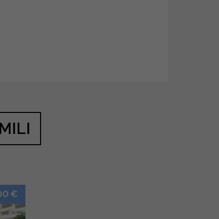
MILI
00 €