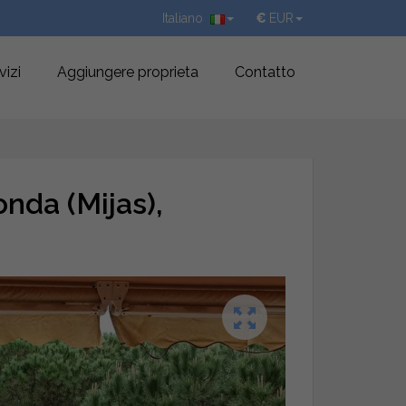
Italiano
€
EUR
vizi
Aggiungere proprieta
Contatto
onda (Mijas),