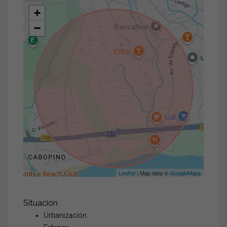
+
−
Leaflet
| Map data ©
GoogleMaps
Situación
Urbanización