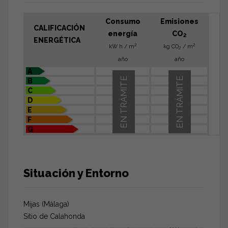
Consumo
Emisiones
CALIFICACIÓN
energía
CO
2
ENERGÉTICA
2
2
kW h / m
kg CO
/ m
2
año
año
A
EN TRÁMITE
EN TRÁMITE
B
C
D
E
F
G
Situación y Entorno
Mijas (Málaga)
Sitio de Calahonda