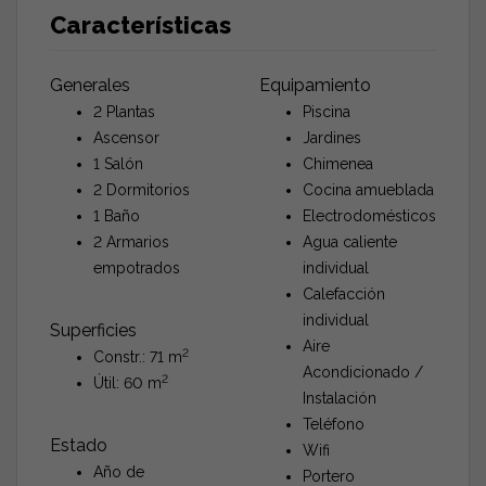
Características
Generales
Equipamiento
2 Plantas
Piscina
Ascensor
Jardines
1 Salón
Chimenea
2 Dormitorios
Cocina amueblada
1 Baño
Electrodomésticos
2 Armarios
Agua caliente
empotrados
individual
Calefacción
individual
Superficies
Aire
2
Constr.: 71 m
Acondicionado /
2
Útil: 60 m
Instalación
Teléfono
Estado
Wifi
Año de
Portero