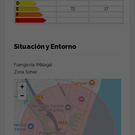
D
72
17
E
F
G
Situación y Entorno
Fuengirola (Málaga)
Zona Sohail
+
−