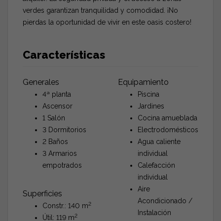
verdes garantizan tranquilidad y comodidad. ¡No
pierdas la oportunidad de vivir en este oasis costero!
Características
Generales
Equipamiento
4ª planta
Piscina
Ascensor
Jardines
1 Salón
Cocina amueblada
3 Dormitorios
Electrodomésticos
2 Baños
Agua caliente
3 Armarios
individual
empotrados
Calefacción
individual
Aire
Superficies
Acondicionado /
2
Constr.: 140 m
Instalación
2
Útil: 119 m