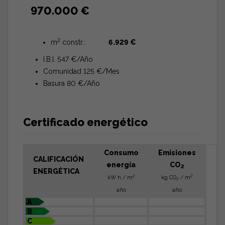
970.000 €
2
m
constr.:
6.929 €
I.B.I. 547 €/Año
Comunidad 125 €/Mes
Basura 80 €/Año
Certificado energético
Consumo
Emisiones
CALIFICACIÓN
energía
CO
2
ENERGÉTICA
2
2
kW h / m
kg CO
/ m
2
año
año
A
B
C