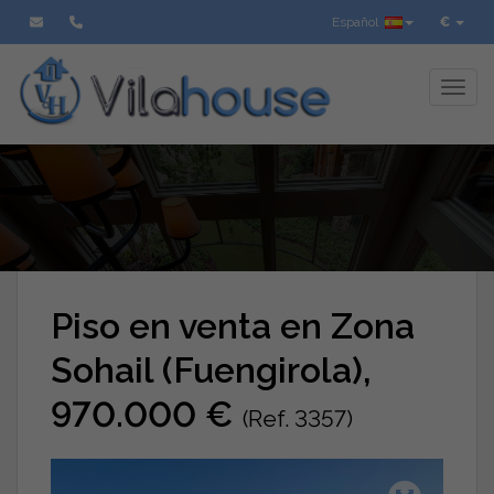
Español
€
Toggl
Piso en venta en Zona
Sohail (Fuengirola),
970.000 €
(Ref. 3357)