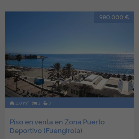
990.000 €
2
160 m
3
3
Piso en venta en Zona Puerto
Deportivo (Fuengirola)