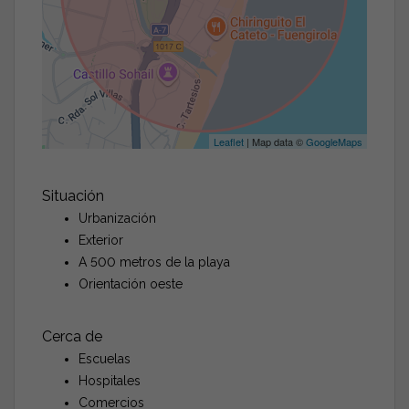
Leaflet
| Map data ©
GoogleMaps
Situación
Urbanización
Exterior
A 500 metros de la playa
Orientación oeste
Cerca de
Escuelas
Hospitales
Comercios