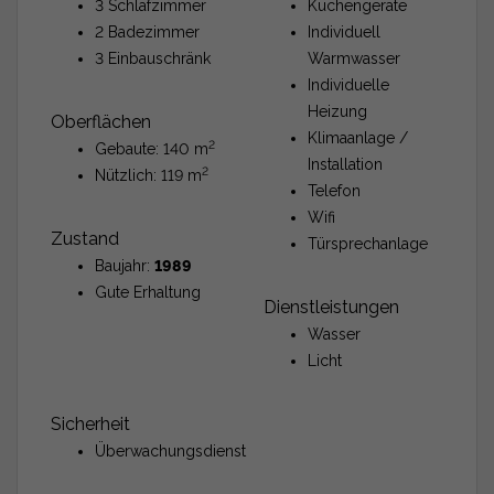
3 Schlafzimmer
Küchengeräte
2 Badezimmer
Individuell
3 Einbauschränk
Warmwasser
Individuelle
Heizung
Oberflächen
Klimaanlage /
2
Gebaute: 140 m
Installation
2
Nützlich: 119 m
Telefon
Wifi
Zustand
Türsprechanlage
Baujahr:
1989
Gute Erhaltung
Dienstleistungen
Wasser
Licht
Sicherheit
Überwachungsdienst