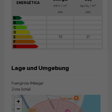
2
ENERGÉTICA
2
2
kW h / m
kg CO
/ m
2
año
año
A
B
C
D
72
17
E
F
G
Lage und Umgebung
Fuengirola (Málaga)
Zona Sohail
+
−