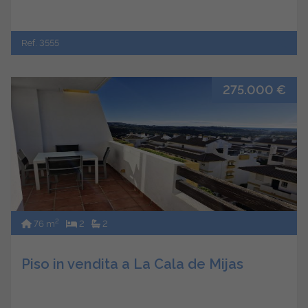
Ref. 3555
275.000 €
2
76 m
2
2
Piso in vendita a La Cala de Mijas