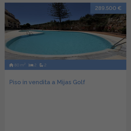
289.500 €
2
80 m
2
2
Piso in vendita a Mijas Golf