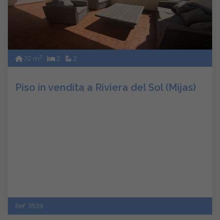
2
72 m
2
2
Piso in vendita a Riviera del Sol (Mijas)
Ref. 3539