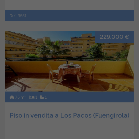
Ref. 3551
229.000 €
2
75 m
1
1
Piso in vendita a Los Pacos (Fuengirola)