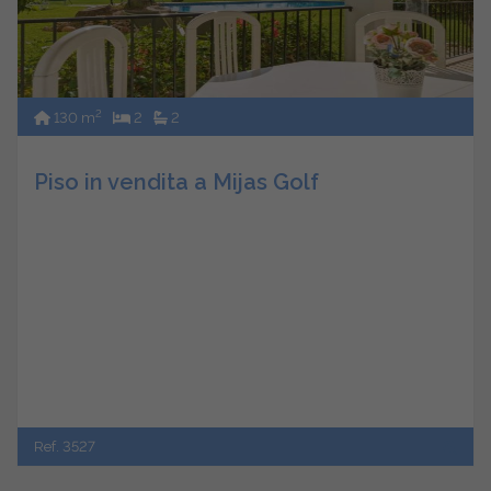
2
130 m
2
2
Piso in vendita a Mijas Golf
Ref. 3527