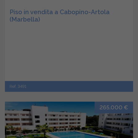
Piso in vendita a Cabopino-Artola
(Marbella)
Ref. 3491
265.000 €