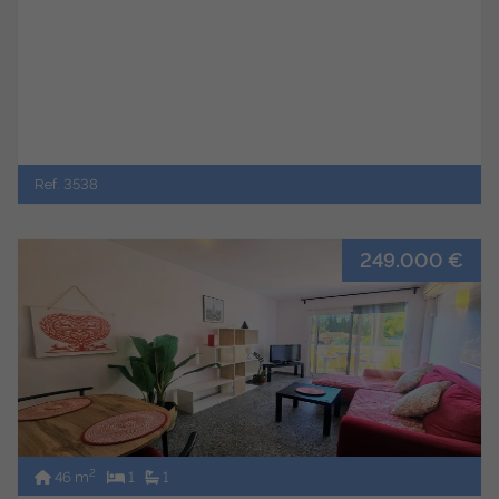
Ref. 3538
249.000 €
2
46 m
1
1