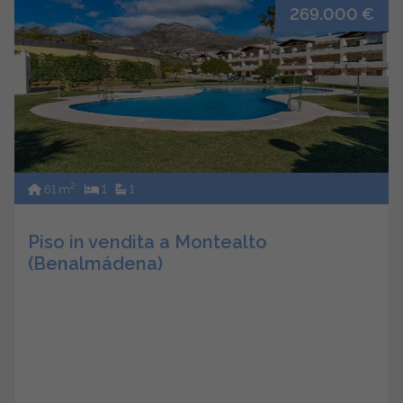
269.000 €
2
61 m
1
1
Piso in vendita a Montealto
(Benalmádena)