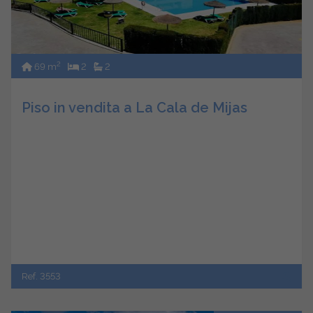
2
69 m
2
2
Piso in vendita a La Cala de Mijas
Ref. 3553