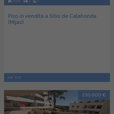
2
71 m
2
1
Piso in vendita a Sitio de Calahonda
(Mijas)
Ref. 3511
295.000 €