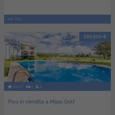
Ref. 3512
289.500 €
2
133 m
2
2
Piso in vendita a Mijas Golf