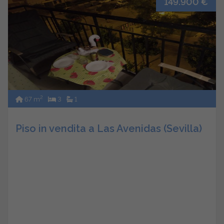
149.900 €
2
67 m
3
1
Piso in vendita a Las Avenidas (Sevilla)