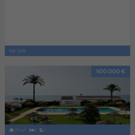
Ref. 3555
500.000 €
2
70 m
1
1