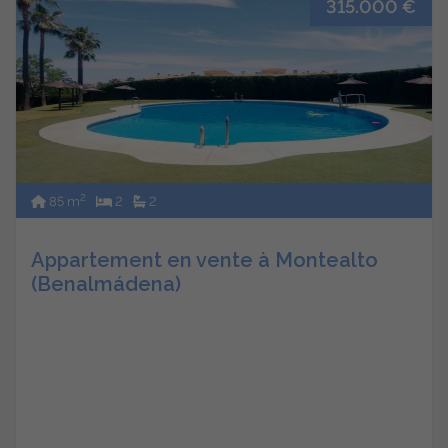
315.000 €
2
85 m
2
2
Appartement en vente à Montealto
(Benalmádena)