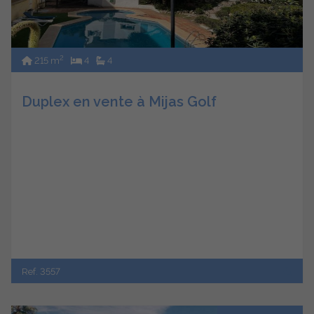
2
215 m
4
4
Duplex en vente à Mijas Golf
Ref. 3557