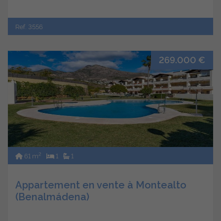
Ref. 3556
269.000 €
2
61 m
1
1
Appartement en vente à Montealto
(Benalmádena)