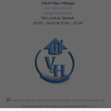
29649 Mijas (Málaga)
+34 660 419 949
info@vilahouse.es
De Lundi au Samedi:
10:00 - 14:00 et 17:00 - 20:00
Appartements et maisons à vendre à Mijas