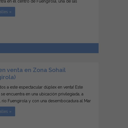
tra en el centro de Fuengirola, una de las
iones más privilegiadas de Puebla Lucía. La casa
alles »
 tres plantas comunicadas con ascensor....
en venta en Zona Sohail
irola)
dos a este espectacular dúplex en venta! Este
se encuentra en una ubicación privilegiada, a
el río Fuengirola y con una desembocadura al Mar
neo. Además, cuenta con una extensión de 8 km
alles »
ara disfrutar en familia. La zona es perfecta...