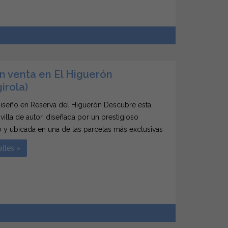
en venta en El Higuerón
irola)
Diseño en Reserva del Higuerón Descubre esta
illa de autor, diseñada por un prestigioso
o y ubicada en una de las parcelas más exclusivas
a del Higuerón, en la frontera entre Fuengirola y
alles »
na. Una propiedad única con impresionantes...
6