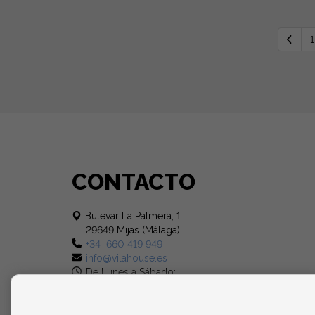
1
CONTACTO
Bulevar La Palmera, 1
29649 Mijas (Málaga)
+34 660 419 949
info@vilahouse.es
De Lunes a Sábado:
10:00 - 14:00 y 17:00 - 20:00