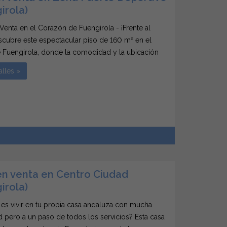
irola)
 Venta en el Corazón de Fuengirola - ¡Frente al
scubre este espectacular piso de 160 m² en el
 Fuengirola, donde la comodidad y la ubicación
ara ofrecerte un estilo de vida inigualable. Con tres
alles »
ormitorios, este hogar es perfecto...
2
en venta en Centro Ciudad
irola)
es vivir en tu propia casa andaluza con mucha
d pero a un paso de todos los servicios? Esta casa