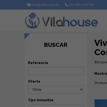
info@vilahouse.es
+34 660 419 949
Vi
BUSCAR
Cos
Búsque
Referencia
Mostr
Oferta
Ordena
Tipo inmueble