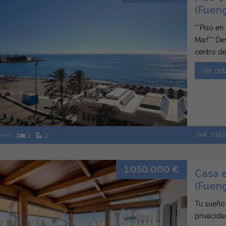
(Fueng
**Piso en
Mar!** De
centro de
se unen p
Ver det
amplios d
2
Ref. 338
0 m
3
3
1.050.000 €
Casa 
(Fueng
Tu sueño 
privacida