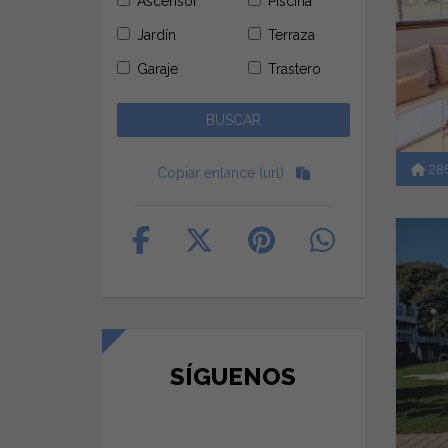
Ascensor
Piscina
Jardín
Terraza
Garaje
Trastero
28
Copiar enlance (url)
SÍGUENOS