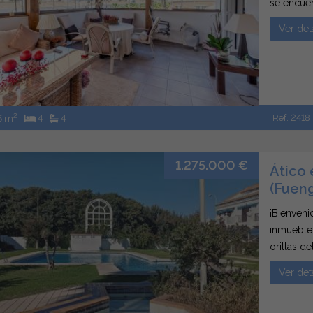
se encuen
urbanizac
Ver det
consta de
2
Ref. 2418
5 m
4
4
1.275.000 €
Ático 
(Fueng
¡Bienveni
inmueble 
orillas d
Mediterrá
Ver det
de playa p