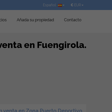
Español
€
EUR
cios
Añada su propiedad
Contacto
venta en Fuengirola.
n venta en Zona Puerto Deportivo