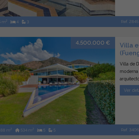
2
Ref. 2845
5 m
4
3
4.500.000 €
Villa 
(Fueng
Villa de 
moderna v
arquitect
de Reserv
Ver det
Benalmáde
2
2
Ref. 340
88 m
534 m
5
5