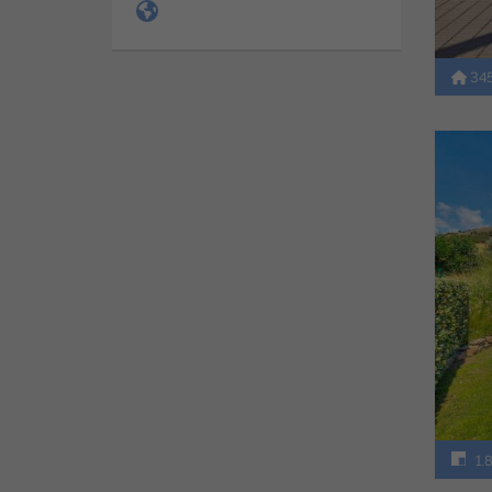
34
1.8