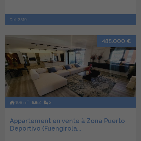
Ref. 3519
485.000 €
2
108 m
2
2
Appartement en vente à Zona Puerto
Deportivo (Fuengirola...