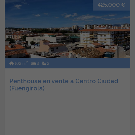
425.000 €
2
102 m
3
2
Penthouse en vente à Centro Ciudad
(Fuengirola)