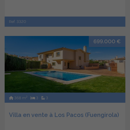
Ref. 3320
699.000 €
2
368 m
3
3
Villa en vente à Los Pacos (Fuengirola)