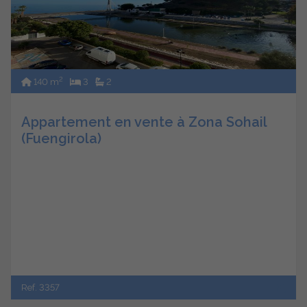
2
140 m
3
2
Appartement en vente à Zona Sohail
(Fuengirola)
Ref. 3357