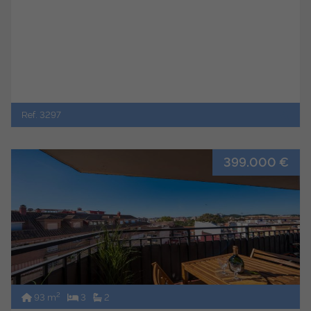
Ref. 3297
399.000 €
2
93 m
3
2