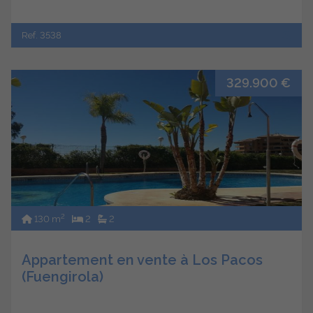
Ref. 3538
329.900 €
2
130 m
2
2
Appartement en vente à Los Pacos
(Fuengirola)