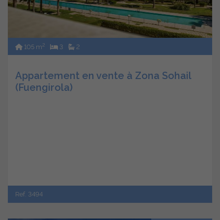
2
105 m
3
2
Appartement en vente à Zona Sohail
(Fuengirola)
Ref. 3494