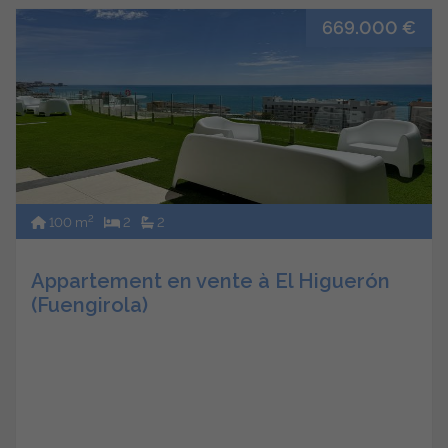
669.000 €
2
100 m
2
2
Appartement en vente à El Higuerón
(Fuengirola)