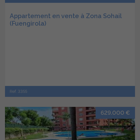
Appartement en vente à Zona Sohail
(Fuengirola)
Ref. 3355
629.000 €