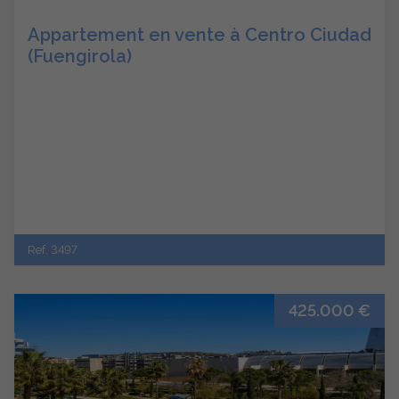
Appartement en vente à Centro Ciudad
(Fuengirola)
Ref. 3497
425.000 €