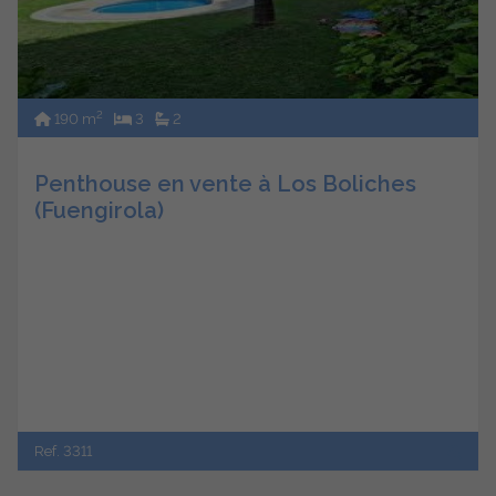
2
190 m
3
2
Penthouse en vente à Los Boliches
(Fuengirola)
Ref. 3311