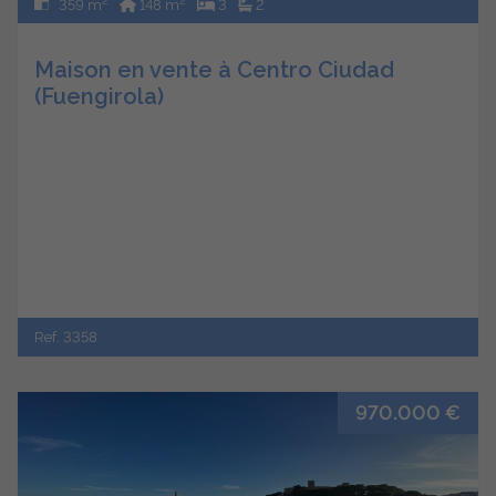
2
2
359 m
148 m
3
2
Maison en vente à Centro Ciudad
(Fuengirola)
Ref. 3358
970.000 €