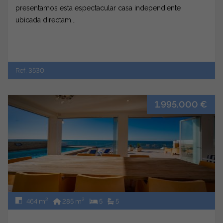
presentamos esta espectacular casa independiente
ubicada directam...
Ref. 3530
1.995.000 €
2
2
464 m
285 m
5
5