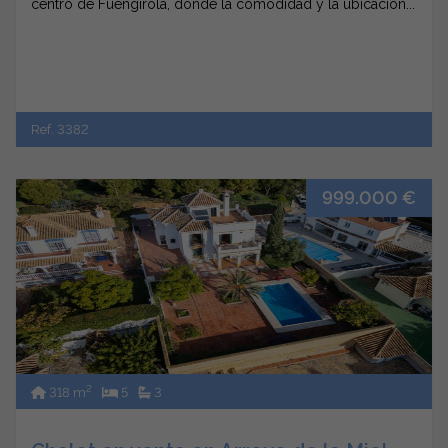
centro de Fuengirola, donde la comodidad y la ubicación...
Ref. 3382
999.000 €
2
318 m
5
3