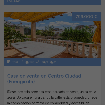
Ref. 3324
799.000 €
2
2
359 m
148 m
3
2
Casa en venta en Centro Ciudad
(Fuengirola)
¡Descubre esta preciosa casa pareada en venta, única en la
zona! Ubicada en una tranquila calle, esta propiedad ofrece
la combinación perfecta de comodidad y accesibilida...