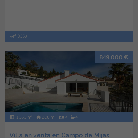
Ref. 3358
849.000 €
2
2
1.050 m
208 m
4
4
Villa en venta en Campo de Mijas