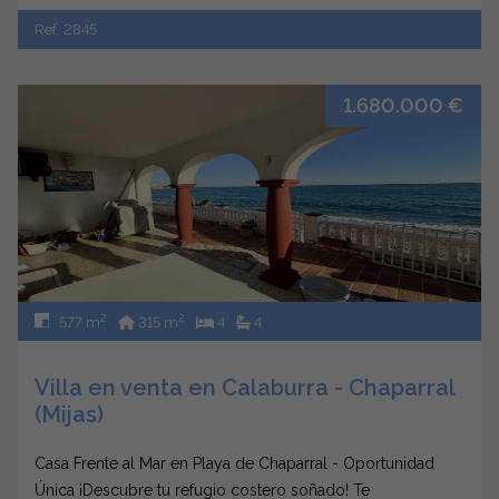
Ref. 2845
1.680.000 €
2
2
577 m
315 m
4
4
Villa en venta en Calaburra - Chaparral
(Mijas)
Casa Frente al Mar en Playa de Chaparral - Oportunidad
Única ¡Descubre tu refugio costero soñado! Te