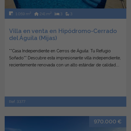
2
2
1.059 m
241 m
3
3
Villa en venta en Hipódromo-Cerrado
del Águila (Mijas)
**Casa Independiente en Cerros de Águila: Tu Refugio
Soñado** Descubre esta impresionante villa independiente,
recientemente renovada con un alto estándar de calidad....
Ref. 3377
970.000 €