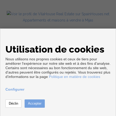
Appartements et maisons à vendre à Mijas
Utilisation de cookies
Nous utilisons nos propres cookies et ceux de tiers pour
améliorer l'expérience sur notre site web et à des fins d'analyse.
Certains sont nécessaires au bon fonctionnement du site web,
d'autres peuvent être configurés ou rejetés. Vous trouverez plus
Copyright © 2026. Tous droits réservés.
d'informations sur la page
Politique en matière de cookies
Avis Légal
|
politique de protection des données
|
Cookies policy
Développé près
Inmoenter
Configurer
Contacter
Téléphoner