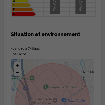
EN COURS
EN COURS
D
E
F
G
Situation et environnement
Fuengirola (Málaga)
Los Pacos
+
−