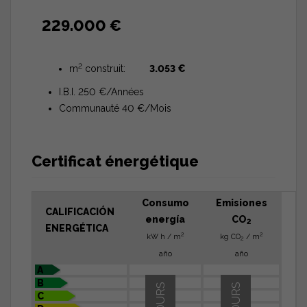
229.000 €
2
m
construit:
3.053 €
I.B.I. 250 €/Années
Communauté 40 €/Mois
Certificat énergétique
Consumo
Emisiones
CALIFICACIÓN
energía
CO
2
ENERGÉTICA
2
2
kW h / m
kg CO
/ m
2
año
año
A
B
C