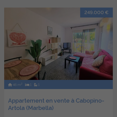
249.000 €
2
46 m
1
1
Appartement en vente à Cabopino-
Artola (Marbella)