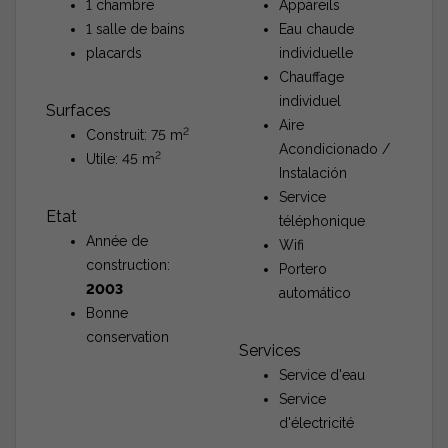
1 chambre
Appareils
1 salle de bains
Eau chaude
placards
individuelle
Chauffage
individuel
Surfaces
Aire
2
Construit: 75 m
Acondicionado /
2
Utile: 45 m
Instalación
Service
Etat
téléphonique
Année de
Wifi
construction:
Portero
2003
automático
Bonne
conservation
Services
Service d'eau
Service
d'électricité