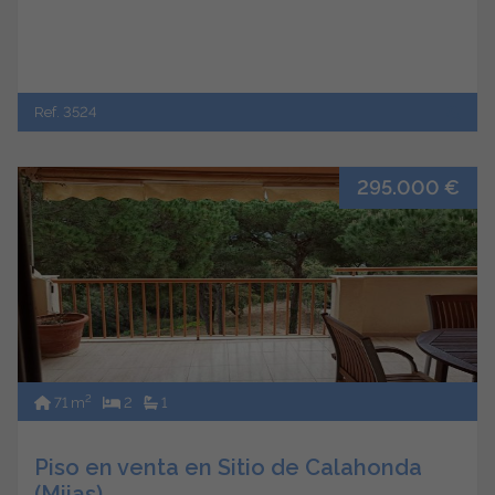
Ref. 3524
295.000 €
2
71 m
2
1
Piso en venta en Sitio de Calahonda
(Mijas)