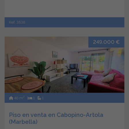
Ref. 3538
249.000 €
2
46 m
1
1
Piso en venta en Cabopino-Artola
(Marbella)