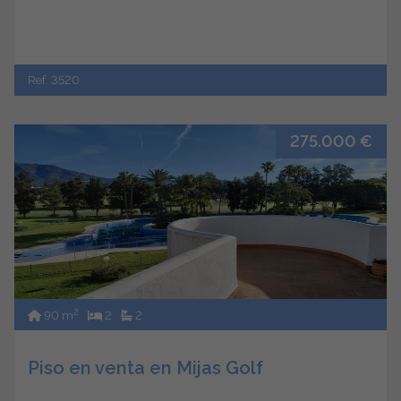
Ref. 3520
275.000 €
2
90 m
2
2
Piso en venta en Mijas Golf