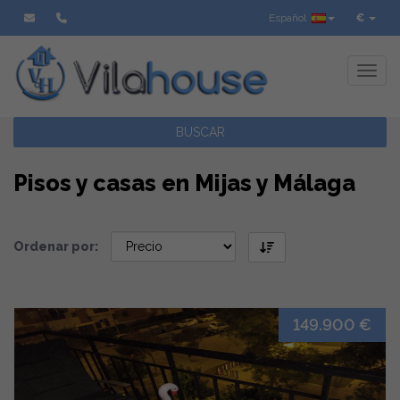
Español
€
Toggl
BUSCAR
Pisos y casas en Mijas y Málaga
Ordenar por:
149.900 €