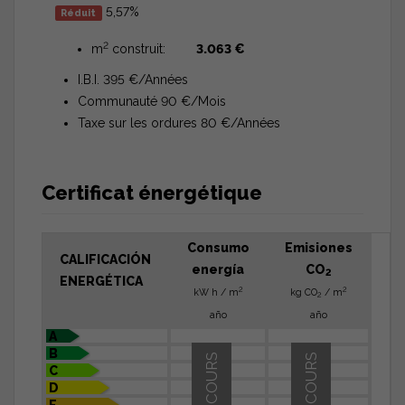
5,57%
Réduit
2
m
construit:
3.063 €
I.B.I. 395 €/Années
Communauté 90 €/Mois
Taxe sur les ordures 80 €/Années
Certificat énergétique
Consumo
Emisiones
CALIFICACIÓN
energía
CO
2
ENERGÉTICA
2
2
kW h / m
kg CO
/ m
2
año
año
A
B
EN COURS
EN COURS
C
D
E