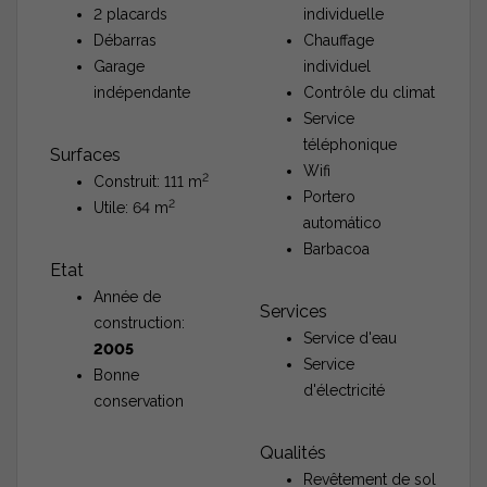
2 placards
individuelle
Débarras
Chauffage
Garage
individuel
indépendante
Contrôle du climat
Service
téléphonique
Surfaces
Wifi
2
Construit: 111 m
Portero
2
Utile: 64 m
automático
Barbacoa
Etat
Année de
Services
construction:
Service d'eau
2005
Service
Bonne
d'électricité
conservation
Qualités
Revêtement de sol