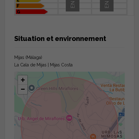
F
G
Situation et environnement
Mijas (Málaga)
La Cala de Mijas | Mijas Costa
+
−