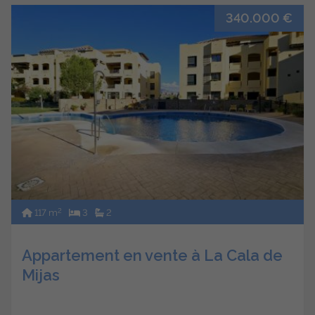
340.000 €
2
117 m
3
2
Appartement en vente à La Cala de
Mijas