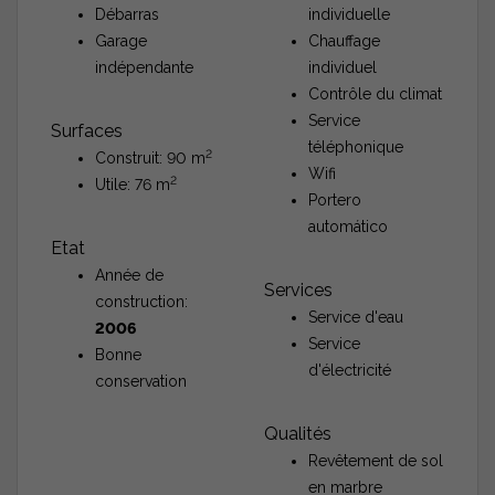
Débarras
individuelle
Garage
Chauffage
indépendante
individuel
Contrôle du climat
Service
Surfaces
téléphonique
2
Construit: 90 m
Wifi
2
Utile: 76 m
Portero
automático
Etat
Année de
Services
construction:
Service d'eau
2006
Service
Bonne
d'électricité
conservation
Qualités
Revêtement de sol
en marbre