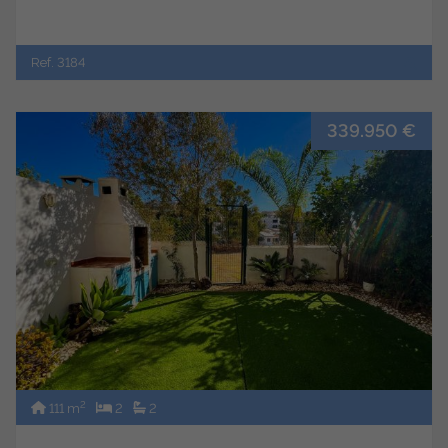
Ref. 3184
339.950 €
2
111 m
2
2