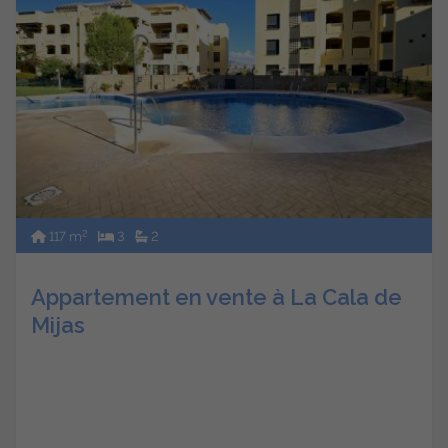
2
117 m
3
2
Appartement en vente à La Cala de
Mijas