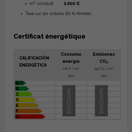
2
m
construit:
3.500 €
Taxe sur les ordures 80 €/Années
Certificat énergétique
Consumo
Emisiones
CALIFICACIÓN
energía
CO
2
ENERGÉTICA
2
2
kW h / m
kg CO
/ m
2
año
año
A
B
EN COURS
EN COURS
C
D
E
F
G